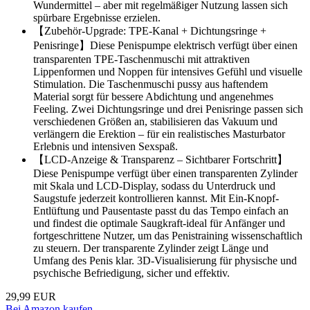
Wundermittel – aber mit regelmäßiger Nutzung lassen sich
spürbare Ergebnisse erzielen.
【Zubehör-Upgrade: TPE-Kanal + Dichtungsringe +
Penisringe】Diese Penispumpe elektrisch verfügt über einen
transparenten TPE-Taschenmuschi mit attraktiven
Lippenformen und Noppen für intensives Gefühl und visuelle
Stimulation. Die Taschenmuschi pussy aus haftendem
Material sorgt für bessere Abdichtung und angenehmes
Feeling. Zwei Dichtungsringe und drei Penisringe passen sich
verschiedenen Größen an, stabilisieren das Vakuum und
verlängern die Erektion – für ein realistisches Masturbator
Erlebnis und intensiven Sexspaß.
【LCD-Anzeige & Transparenz – Sichtbarer Fortschritt】
Diese Penispumpe verfügt über einen transparenten Zylinder
mit Skala und LCD-Display, sodass du Unterdruck und
Saugstufe jederzeit kontrollieren kannst. Mit Ein-Knopf-
Entlüftung und Pausentaste passt du das Tempo einfach an
und findest die optimale Saugkraft-ideal für Anfänger und
fortgeschrittene Nutzer, um das Penistraining wissenschaftlich
zu steuern. Der transparente Zylinder zeigt Länge und
Umfang des Penis klar. 3D-Visualisierung für physische und
psychische Befriedigung, sicher und effektiv.
29,99 EUR
Bei Amazon kaufen