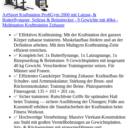
ArtSport Kraftstation ProfiGym 2000 mit Latzug- &
Butterflystange, Seilzug & Beinstrecker - 9 Gewichte mit 40kg -
Multistation Krafttraining Zuhause
✅ Effektives Krafttraining: Mit der Kraftstation den ganzen
Körper zuhause trainieren. Muskelaufbau fördern und an der
Definition arbeiten. Mit dem Multigym Krafttraining-Ziele
effizient erreichen.
✅ Komplett-Set: 1x Butterflystange, 1x Latzugstange, 1x
Bizepsseilzug & Beintrainer. 9 Gewichtsplatten mit insgesamt
40 kg Gewicht. Verschiedene Trainingsreize setzen. Für
Männer und Frauen.
✅ Effizientes Ganzkörper Training Zuhause: Kraftaufbau für
Schulter- und Armmuskulatur; Stärkung der Brust- und
Rückenmuskulatur; Training der Beine. Platzsparendes
Fitnessgerät: 135 × 103 × 201 cm.
✅ Sicher trainieren: Rutschfeste Griffe für optimalen Halt
beim Training — sichere Ausführung der Übungen; Füße aus
Kunststoff erhöhen die Standsicherheit der Kraftstation beim
Fitness Workout.
✅ Hochwertige Verarbeitung: Massive Vierkant-Konstruktion
aus Stahl mit großen Verstellbohrungen an Gewichtsplatten.
Sitz- & Rückenpolster mit strapazierfähigem und