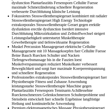
dysfunction Plantarfasziitis Fersensporn Cellulite Fuesse
maximale Schmerzlinderung schnellere Regeneration
verbesserte Durchblutung klinische Leistung
Fokussiertes Stosswellentherapiegeraet kombiniert mit radialer
Stosswellentherapiegeraet High Energy Technologie
extrakorporales Stosswellentherapie Geraet gegen erektile
dysfunktion erectile dysfunction foerdert intensive
Durchblutung Mikrozirkulation und Zellstoffwechsel steigert
Leistungsfaehigkeit unterstuetzt Muskeltherapie
Gewebetherapie und tiefenwirksame Regeneration
Muskel Percussion Massagegeraet elektrische Cellulite
Massagegeraete mit 10 Massagekoepfen fuer Cellulite Fuesse
Beine Bauch Ruecken Schulter und Nacken
Tiefengewebsmassage bis in die Faszien loest
Muskelverspannungen reduziert Muskelkater verbessert
Beweglichkeit und sorgt fuer maximale Koerperentspannung
und schnellere Regeneration
Professionelles extrakorporales Stosswellentherapiegeraet fuer
Physiotherapie Fitness und Zuhause Anwendung
leistungsstarke Stosswellentherapie Maschine gegen
Plantarfasziitis Fersensporn Tennisarm Achillessehne
Rueckenschmerzen Gelenkschmerzen Schulterprobleme und
Steissbein entwickelt fuer schnelle Ergebnisse langfristige
Heilung und kontinuierliche Anwendung
Premium elektromagnetisches Massage Physiotherapiegeraet