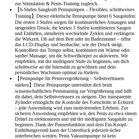
zur Stimulation & Penis-Training zugleich.
【6-Stufen Saugkraft Penispumpen – Flexibles, schrittweises
Training】Dieser elektrische Penispumpe bietet 6 Saugstufen:
Die ersten 3 Stufen sorgen für kontinuierliches Ansaugen und
steigenden Druck; die letzten 3 Stufen kombinieren Saugen
und Entlüften, simulieren wechselnde Zyklen und verlängern
die Wirkzeit. Ob auf dem Bett oder im Badezimmer – öffne
das LCD-Display und beobachte, wie der Druck steigt.
Kontrolliere das Tempo selbst, kombiniert mit Wärme oder
sanfter Massage, um die Schwellkörper zu aktivieren. Wir
empfehlen, mit der niedrigsten Stufe zu beginnen, um dich
schrittweise an die Intensität zu gewöhnen und dein
persönliches Wachstum optimal zu fördern.
【Penispumpe für Penisvergrößerung – Selbstvertrauen
stärken】Diese Penispumpe unterstützt dich beim
wissenschaftlichen Penistraining zur Vergrößerung und hilft
dir dabei, dein Selbstvertrauen zu steigern. Der transparente
Zylinder ermöglicht die Kontrolle des Fortschritts in Echtzeit
– jede Anwendung wird zum motivierenden Erlebnis. Zur
sicheren Anwendung empfehlen wir, den Penis zu etwa einem
Drittel zu erektionieren und mit der niedrigsten Saugstufe zu
beginnen. Dank der Pausenfunktion und dem Ein-Knopf-
Entlüftungsventil kann der Unterdruck jederzeit sicher
unterbrochen werden. Penis Vakuumpumpe ist kein