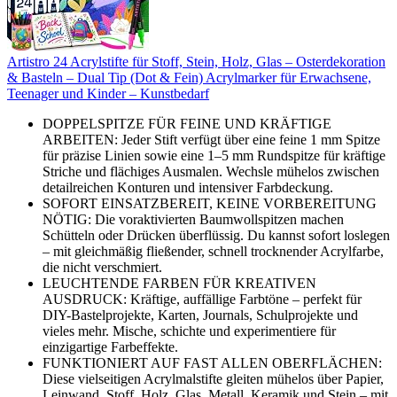
Artistro 24 Acrylstifte für Stoff, Stein, Holz, Glas – Osterdekoration
& Basteln – Dual Tip (Dot & Fein) Acrylmarker für Erwachsene,
Teenager und Kinder – Kunstbedarf
DOPPELSPITZE FÜR FEINE UND KRÄFTIGE
ARBEITEN: Jeder Stift verfügt über eine feine 1 mm Spitze
für präzise Linien sowie eine 1–5 mm Rundspitze für kräftige
Striche und flächiges Ausmalen. Wechsle mühelos zwischen
detailreichen Konturen und intensiver Farbdeckung.
SOFORT EINSATZBEREIT, KEINE VORBEREITUNG
NÖTIG: Die voraktivierten Baumwollspitzen machen
Schütteln oder Drücken überflüssig. Du kannst sofort loslegen
– mit gleichmäßig fließender, schnell trocknender Acrylfarbe,
die nicht verschmiert.
LEUCHTENDE FARBEN FÜR KREATIVEN
AUSDRUCK: Kräftige, auffällige Farbtöne – perfekt für
DIY-Bastelprojekte, Karten, Journals, Schulprojekte und
vieles mehr. Mische, schichte und experimentiere für
einzigartige Farbeffekte.
FUNKTIONIERT AUF FAST ALLEN OBERFLÄCHEN:
Diese vielseitigen Acrylmalstifte gleiten mühelos über Papier,
Leinwand, Stoff, Holz, Glas, Metall, Keramik und Stein – mit