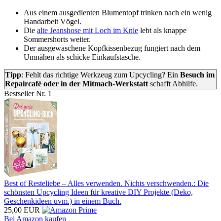
Aus einem ausgedienten Blumentopf trinken nach ein wenig
Handarbeit Vögel.
Die
alte Jeanshose mit Loch im Knie
lebt als knappe
Sommershorts weiter.
Der ausgewaschene Kopfkissenbezug fungiert nach dem
Umnähen als schicke Einkaufstasche.
Tipp
: Fehlt das richtige Werkzeug zum Upcycling? Ein
Besuch im
Repaircafé oder in der Mitmach-Werkstatt
schafft Abhilfe.
Bestseller Nr. 1
Best of Resteliebe – Alles verwenden. Nichts verschwenden.: Die
schönsten Upcycling Ideen für kreative DIY Projekte (Deko,
Geschenkideen uvm.) in einem Buch.
25,00 EUR
Bei Amazon kaufen