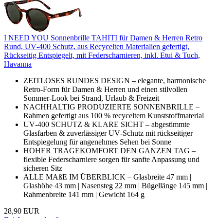
I NEED YOU Sonnenbrille TAHITI für Damen & Herren Retro
Rund, UV‑400 Schutz, aus Recycelten Materialien gefertigt,
Rückseitig Entspiegelt, mit Federscharnieren, inkl. Etui & Tuch,
Havanna
ZEITLOSES RUNDES DESIGN – elegante, harmonische
Retro‑Form für Damen & Herren und einen stilvollen
Sommer‑Look bei Strand, Urlaub & Freizeit
NACHHALTIG PRODUZIERTE SONNENBRILLE –
Rahmen gefertigt aus 100 % recyceltem Kunststoffmaterial
UV‑400 SCHUTZ & KLARE SICHT – abgestimmte
Glasfarben & zuverlässiger UV‑Schutz mit rückseitiger
Entspiegelung für angenehmes Sehen bei Sonne
HOHER TRAGEKOMFORT DEN GANZEN TAG –
flexible Federscharniere sorgen für sanfte Anpassung und
sicheren Sitz
ALLE MAßE IM ÜBERBLICK – Glasbreite 47 mm |
Glashöhe 43 mm | Nasensteg 22 mm | Bügellänge 145 mm |
Rahmenbreite 141 mm | Gewicht 164 g
28,90 EUR