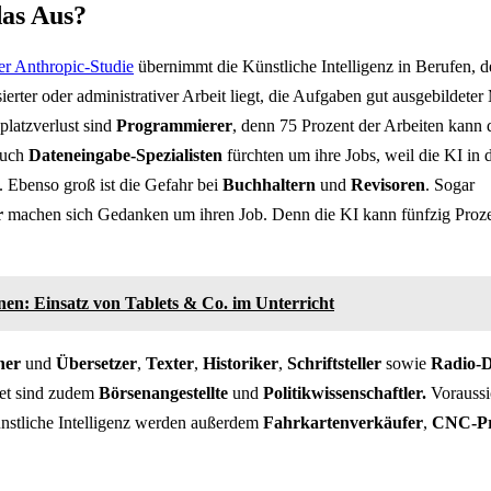
das Aus?
er Anthropic-Studie
übernimmt die Künstliche Intelligenz in Berufen, 
sierter oder administrativer Arbeit liegt, die Aufgaben gut ausgebildet
splatzverlust sind
Programmierer
, denn 75 Prozent der Arbeiten kann 
Auch
Dateneingabe-Spezialisten
fürchten um ihre Jobs, weil die KI in d
. Ebenso groß ist die Gefahr bei
Buchhaltern
und
Revisoren
. Sogar
r
machen sich Gedanken um ihren Job. Denn die KI kann fünfzig Prozen
nen: Einsatz von Tablets & Co. im Unterricht
her
und
Übersetzer
,
Texter
,
Historiker
,
Schriftsteller
sowie
Radio-
det sind zudem
Börsenangestellte
und
Politikwissenschaftler.
Voraussi
nstliche Intelligenz werden außerdem
Fahrkartenverkäufer
,
CNC-Pr