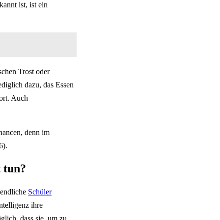
nnt ist, ist ein
schen Trost oder
ediglich dazu, das Essen
ort. Auch
Chancen, denn im
6).
t tun?
gendliche
Schüler
telligenz ihre
glich, dass sie, um zu