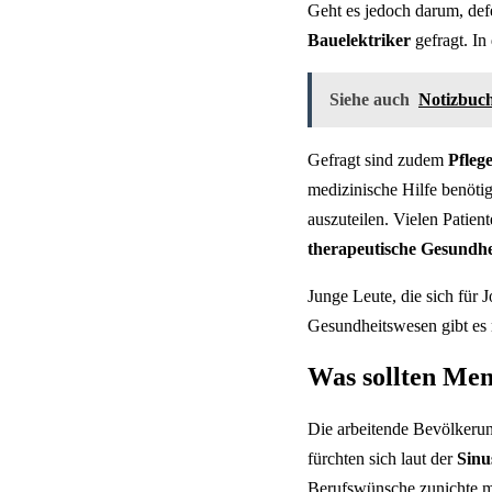
Geht es jedoch darum, defe
Bauelektriker
gefragt. In
Siehe auch
Notizbuch
Gefragt sind zudem
Pfleg
medizinische Hilfe benötig
auszuteilen. Vielen Patien
therapeutische Gesundhe
Junge Leute, die sich für
Gesundheitswesen gibt es 
Was sollten Mens
Die arbeitende Bevölkerun
fürchten sich laut der
Sinu
Berufswünsche zunichte mac