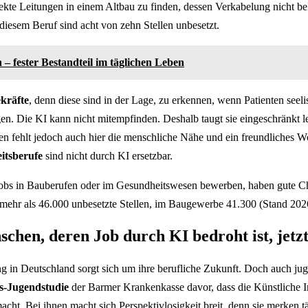
kte Leitungen in einem Altbau zu finden, dessen Verkabelung nicht beka
 diesem Beruf sind acht von zehn Stellen unbesetzt.
 – fester Bestandteil im täglichen Leben
ekräfte
, denn diese sind in der Lage, zu erkennen, wenn Patienten seeli
en. Die KI kann nicht mitempfinden. Deshalb taugt sie eingeschränkt l
ten fehlt jedoch auch hier die menschliche Nähe und ein freundliches W
itsberufe
sind nicht durch KI ersetzbar.
 Jobs in Bauberufen oder im Gesundheitswesen bewerben, haben gute 
mehr als 46.000 unbesetzte Stellen, im Baugewerbe 41.300 (Stand 202
chen, deren Job durch KI bedroht ist, jetz
g in Deutschland sorgt sich um ihre berufliche Zukunft. Doch auch ju
s-Jugendstudie
der Barmer Krankenkasse davor, dass die Künstliche In
ht. Bei ihnen macht sich Perspektivlosigkeit breit, denn sie merken tä