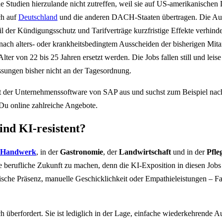
ie Studien hierzulande nicht zutreffen, weil sie auf US-amerikanische
ch auf
Deutschland
und die anderen DACH-Staaten übertragen. Die Au
l der Kündigungsschutz und Tarifverträge kurzfristige Effekte verhinde
nach alters- oder krankheitsbedingtem Ausscheiden der bisherigen Mitar
Alter von 22 bis 25 Jahren ersetzt werden. Die Jobs fallen still und lei
sungen bisher nicht an der Tagesordnung.
 der Unternehmenssoftware von SAP aus und suchst zum Beispiel na
t Du online zahlreiche Angebote.
ind KI-resistent?
Handwerk
, in der
Gastronomie
, der
Landwirtschaft
und in der
Pfle
berufliche Zukunft zu machen, denn die KI-Exposition in diesen Jobs l
ische Präsenz, manuelle Geschicklichkeit oder Empathieleistungen – Fak
h überfordert. Sie ist lediglich in der Lage, einfache wiederkehrende