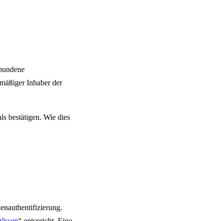
ebundene
mäßiger Inhaber der
s bestätigen. Wie dies
enauthentifizierung.
issen
“ entspricht. Eine