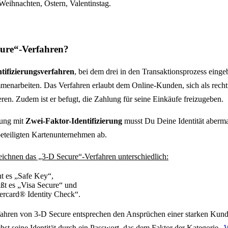
 Weihnachten, Ostern, Valentinstag.
cure“-Verfahren?
ntifizierungsverfahren
, bei dem drei in den Transaktionsprozess eing
enarbeiten. Das Verfahren erlaubt dem Online-Kunden, sich als recht
ieren. Zudem ist er befugt, die Zahlung für seine Einkäufe freizugeben.
lung mit
Zwei-Faktor-Identifizierung
musst Du Deine Identität abermal
beteiligten Kartenunternehmen ab.
eichnen das „3-D Secure“-Verfahren unterschiedlich:
t es „Safe Key“,
ißt es „Visa Secure“ und
ercard® Identity Check“.
fahren von 3-D Secure entsprechen den Ansprüchen einer starken Kund
hst seine Identität durch ein Passwort, das dem Faktor der Kategorie „
W