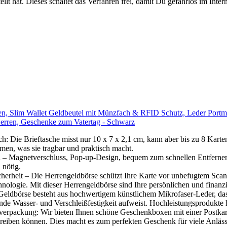
ellt hat. Dieses schaltet das Verfahren frei, damit Du gefahrlos im Inter
 Slim Wallet Geldbeutel mit Münzfach & RFID Schutz, Leder Portmo
Herren, Geschenke zum Vatertag - Schwarz
ch: Die Brieftasche misst nur 10 x 7 x 2,1 cm, kann aber bis zu 8 Kart
en, was sie tragbar und praktisch macht.
n – Magnetverschluss, Pop-up-Design, bequem zum schnellen Entferne
 nötig.
herheit – Die Herrengeldbörse schützt Ihre Karte vor unbefugtem Scanne
ologie. Mit dieser Herrengeldbörse sind Ihre persönlichen und finanzi
Geldbörse besteht aus hochwertigem künstlichem Mikrofaser-Leder, da
nde Wasser- und Verschleißfestigkeit aufweist. Hochleistungsprodukte h
erpackung: Wir bieten Ihnen schöne Geschenkboxen mit einer Postkarte
eiben können. Dies macht es zum perfekten Geschenk für viele Anläss