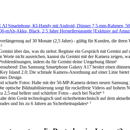
 AI Smartphone, KI-Handy mit Android, Dünner 7,5-mm-Rahmen, 
0-mAh-Akku, Black, 2,5 Jahre Herstellergarantie [Exklusiv auf Amaz
verlängerung auf 30 Monate (2,5 Jahre) - gültig für Kunden, die ihren 
¹⁵
 Gemini über das, was du siehst: Beginne ein Gespräch mit Gemini au
en Worte nicht ausreichen, kannst du Gemini mit der Kamera zeigen, was
roblemlösungen, indem du für Gemini deine Umgebung filmst¹
beraubend: Das Samsung Smartphone Galaxy A17 besitzt einen dünn
 Key Island 2.0; Die schmale Kamera-Anordnung auf einer Linie bietet v
ntes Design
und scharfe Fotos: Halte mit der 50-MP-Kamera deines neuen Samsung
ie optische Bildstabilisierung sorgt für ruckelfreie Videos auf hohem 
zu 2,5-mal hellere und schärfere Fotos - auch bei Nacht⁴ ⁵
alte dein Gerät technologisch und sicherheitstechnisch auf dem aktuell
ades und bis zu 6 Jahren an Sicherheitsupdates⁶ ⁷