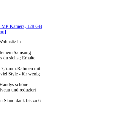
50-MP-Kamera, 128 GB
on]
Wohnsitz in
f deinem Samsung
 du siehst; Erhalte
en 7,5-mm-Rahmen mit
iel Style - für wenig
 Handys schöne
Niveau und reduziert
en Stand dank bis zu 6