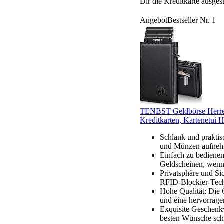
Dir die Kreditkarte ausgest
Angebot
Bestseller Nr. 1
TENBST Geldbörse Herren,
Kreditkarten, Kartenetui 
Schlank und praktis
und Münzen aufnehm
Einfach zu bediene
Geldscheinen, wenn
Privatsphäre und Sic
RFID-Blockier-Techn
Hohe Qualität: Die 
und eine hervorrage
Exquisite Geschenkv
besten Wünsche schr